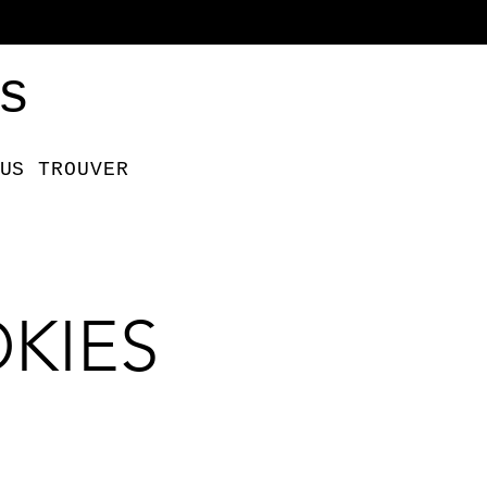
s
US TROUVER
KIES